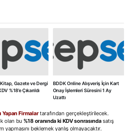
 Kitap, Gazete ve Dergi
BDDK Online Alışveriş İçin Kart
KDV %18’e Çıkarıldı
Onay İşlemleri Süresini 1 Ay
Uzattı
ı Yapan Firmalar
tarafından gerçekleştirilecek.
ak olan bu
%18 oranında ki KDV sonrasında
satış
zam yapmasını beklemek yanlış olmayacaktır.