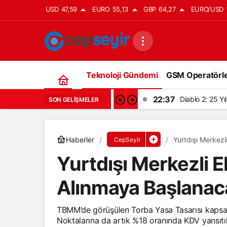
USD
47,59
EURO
55,13
GBP
64,27
EURO/USD
Teknoloji Gündemi
GSM Operatörle
22:37
Diablo 2: 25 Y
SON GELIŞMELER
Haberler
Yurtdışı Merkez
CepSeyir
Yurtdışı Merkezli 
Alınmaya Başlanac
TBMM’de görüşülen Torba Yasa Tasarısı kapsa
Noktalarına da artık %18 oranında KDV yansıtı