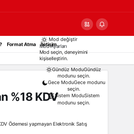
Mod değiştir
?
Format Atma
İletişim
Mod Ayarları
Mod seçin, deneyimini
kişiselleştirin.
Gündüz Modu
Gündüz
modunu seçin.
Gece Modu
Gece modunu
seçin.
dan %18 KDV
Sistem Modu
Sistem
modunu seçin.
 KDV Ödemesi yapmayan Elektronik Satış