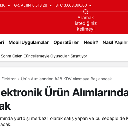
1,16
GR. ALTIN
6.513,28
BTC
3.068.390,00
Aramak
istediğiniz
kelimeyi
yazın..
ri
Mobil Uygulamalar
Operatörler
Nedir?
Nasıl Yapılır
ıl Sonra Gelen Güncellemeyle Oyuncuları Şaşırtıyor
li Elektronik Ürün Alımlarından %18 KDV Alınmaya Başlanacak
Elektronik Ürün Alımların
ak
mında yurtdışı merkezli olarak satış yapan ve bu sebeple de
lacak.