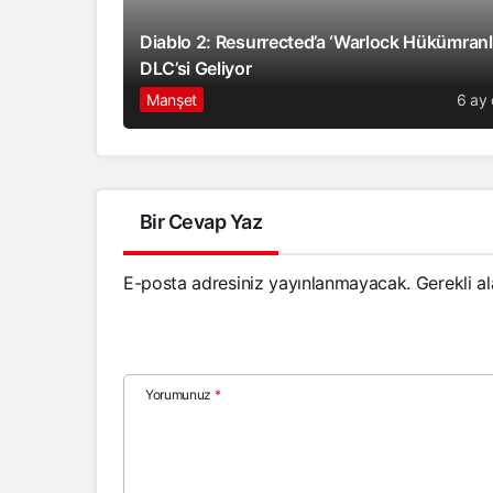
Diablo 2: Resurrected’a ‘Warlock Hükümranlı
DLC’si Geliyor
Manşet
6 ay
Bir Cevap Yaz
E-posta adresiniz yayınlanmayacak.
Gerekli a
Yorumunuz
*