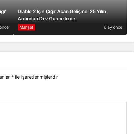
ğı’
Diablo 2 İçin Çığır Açan Gelişme: 25 Yılın
Ardından Dev Güncelleme
 önce
Manşet
6 ay önce
lanlar
*
ile işaretlenmişlerdir