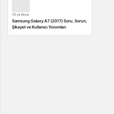
10 yıl önce
Samsung Galaxy A7 (2017) Soru, Sorun,
Şikayet ve Kullanıcı Yorumları
10 yıl önce
Samsung Galaxy J7 (2016) Soru, Sorun,
Şikâyet ve Kullanıcı Yorumları
11 yıl önce
Samsung Galaxy J5 Teknik Özellikleri –