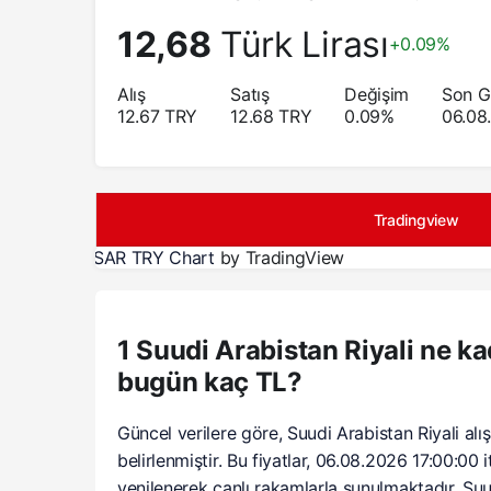
12,68
Türk Lirası
+0.09%
Alış
Satış
Değişim
Son G
12.67
TRY
12.68
TRY
0.09
%
06.08
Tradingview
SAR TRY Chart
by TradingView
1 Suudi Arabistan Riyali ne ka
bugün kaç TL?
Güncel verilere göre, Suudi Arabistan Riyali alış 
belirlenmiştir. Bu fiyatlar, 06.08.2026 17:00:00 
yenilenerek canlı rakamlarla sunulmaktadır. Suudi