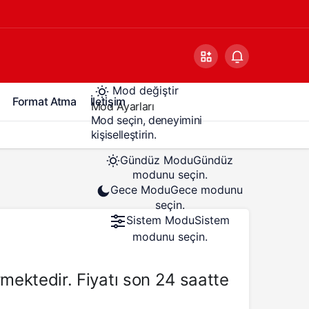
Mod değiştir
Format Atma
İletişim
Mod Ayarları
Mod seçin, deneyimini
kişiselleştirin.
Gündüz Modu
Gündüz
modunu seçin.
Gece Modu
Gece modunu
seçin.
Sistem Modu
Sistem
modunu seçin.
rmektedir. Fiyatı son 24 saatte