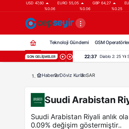
USD
47,60
EURO
55,05
GBP
64,27
EU
%0.06
%0.06
%0.25
Teknoloji Gündemi
GSM Operatörler
22:37
Diablo 2: 25 Yıl
SON GELIŞMELER
Haberler
Döviz Kurları
SAR
Suudi Arabistan Riy
Suudi Arabistan Riyali anlık ol
0.09% değişim göstermiştir..