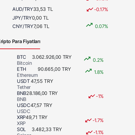
AUD/TRY
33,53 TL
-0.17%
JPY/TRY
0,00 TL
CNY/TRY
7,06 TL
0.07%
ripto Para Fiyatları
BTC
3.062.926,00 TRY
0.2%
Bitcoin
ETH
90.665,00 TRY
1.8%
Ethereum
USDT
47,55 TRY
Tether
BNB
28.186,00 TRY
-1%
BNB
USDC
47,57 TRY
USDC
XRP
49,71 TRY
-1.7%
XRP
SOL
3.482,33 TRY
-1.1%