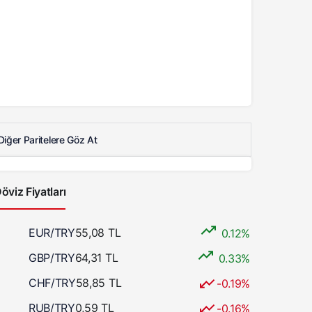
Diğer Paritelere Göz At
öviz Fiyatları
EUR/TRY
55,08 TL
0.12%
GBP/TRY
64,31 TL
0.33%
CHF/TRY
58,85 TL
-0.19%
RUB/TRY
0,59 TL
-0.16%