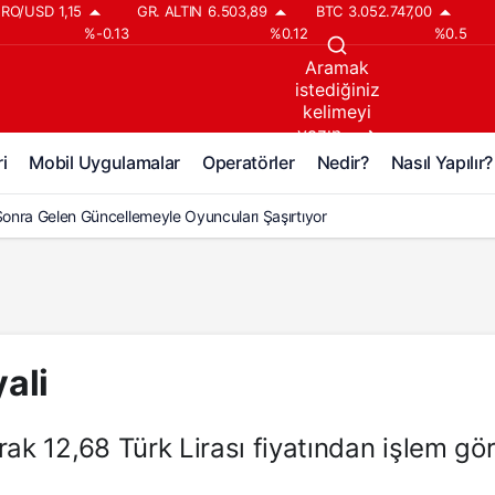
RO/USD
1,15
GR. ALTIN
6.503,89
BTC
3.052.747,00
%-0.13
%0.12
%0.5
Aramak
istediğiniz
kelimeyi
yazın..
i
Mobil Uygulamalar
Operatörler
Nedir?
Nasıl Yapılır?
 Sonra Gelen Güncellemeyle Oyuncuları Şaşırtıyor
ali
arak 12,68 Türk Lirası fiyatından işlem gö