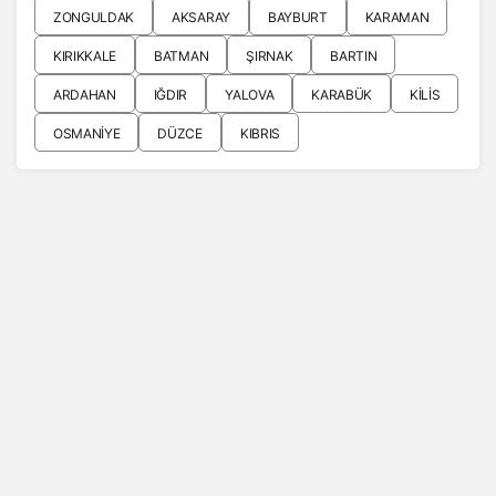
ZONGULDAK
AKSARAY
BAYBURT
KARAMAN
KIRIKKALE
BATMAN
ŞIRNAK
BARTIN
ARDAHAN
IĞDIR
YALOVA
KARABÜK
KILIS
OSMANIYE
DÜZCE
KIBRIS