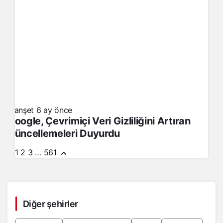
Manşet
6 ay önce
Google, Çevrimiçi Veri Gizliliğini Artıran
Güncellemeleri Duyurdu
1
2
3
…
561
Diğer şehirler