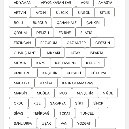
ADIYAMAN
AFYONKARAHISAR
AĞRI
AMASYA
ARTVIN
AYDIN
BILECIK
BINGÖL
BITLIS
BOLU
BURDUR
ÇANAKKALE
ÇANKIRI
ÇORUM
DENIZLI
EDIRNE
ELAZIĞ
ERZINCAN
ERZURUM
GAZIANTEP
GIRESUN
GÜMÜŞHANE
HAKKARI
HATAY
ISPARTA
MERSIN
KARS
KASTAMONU
KAYSERI
KIRKLARELI
KIRŞEHIR
KOCAELI
KÜTAHYA
MALATYA
MANISA
KAHRAMANMARAŞ
MARDIN
MUĞLA
MUŞ
NEVŞEHIR
NIĞDE
ORDU
RIZE
SAKARYA
SIIRT
SINOP
SIVAS
TEKIRDAĞ
TOKAT
TUNCELI
ŞANLIURFA
UŞAK
VAN
YOZGAT