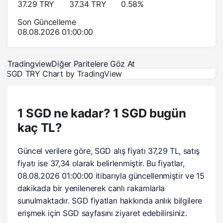
37.29
TRY
37.34
TRY
0.58
%
Son Güncelleme
08.08.2026 01:00:00
Tradingview
Diğer Paritelere Göz At
SGD TRY Chart
by TradingView
1 SGD ne kadar? 1 SGD bugün
kaç TL?
Güncel verilere göre, SGD alış fiyatı 37,29 TL, satış
fiyatı ise 37,34 olarak belirlenmiştir. Bu fiyatlar,
08.08.2026 01:00:00 itibarıyla güncellenmiştir ve 15
dakikada bir yenilenerek canlı rakamlarla
sunulmaktadır. SGD fiyatları hakkında anlık bilgilere
erişmek için SGD sayfasını ziyaret edebilirsiniz.