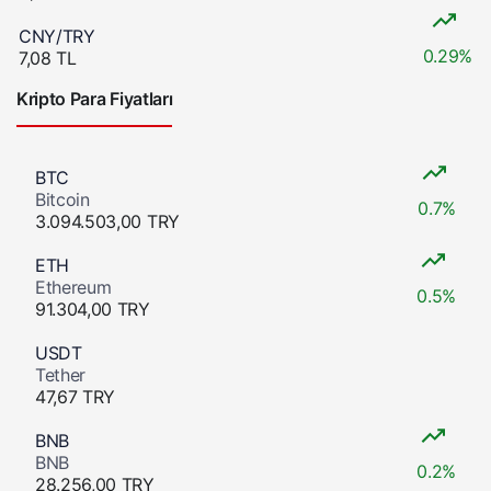
CNY/TRY
0.29%
7,08 TL
Kripto Para Fiyatları
BTC
Bitcoin
0.7%
3.094.503,00 TRY
ETH
Ethereum
0.5%
91.304,00 TRY
USDT
Tether
47,67 TRY
BNB
BNB
0.2%
28.256,00 TRY