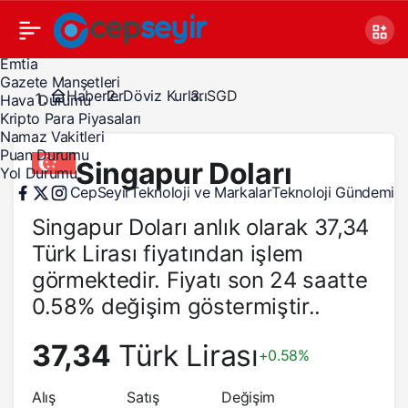
Canlı TV
Covid 19
Döviz Kurları
Emtia
Gazete Manşetleri
Haberler
Döviz Kurları
SGD
Hava Durumu
Kripto Para Piyasaları
Namaz Vakitleri
Puan Durumu
Singapur Doları
Yol Durumu
CepSeyir
Teknoloji ve Markalar
Teknoloji Gündemi
Singapur Doları anlık olarak 37,34
Türk Lirası fiyatından işlem
görmektedir. Fiyatı son 24 saatte
0.58% değişim göstermiştir..
37,34
Türk Lirası
+0.58%
Alış
Satış
Değişim