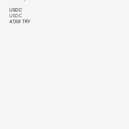
USDC
USDC
47,68 TRY
XRP
XRP
-1%
48,67 TRY
SOL
Solana
1.1%
3.513,06 TRY