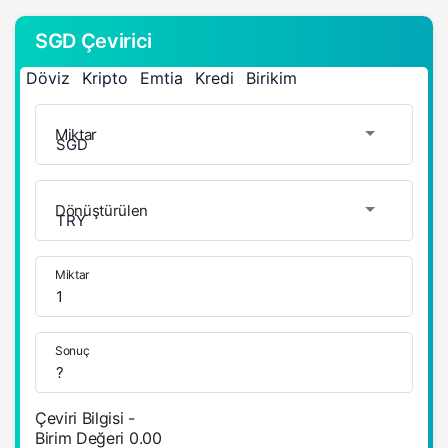
SGD Çevirici
Döviz
Kripto
Emtia
Kredi
Birikim
Miktar
Dönüştürülen
Miktar
Sonuç
Çeviri Bilgisi
-
Birim Değeri
0.00