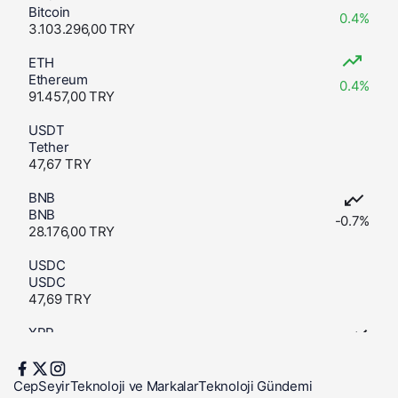
Bitcoin
0.4%
3.103.296,00 TRY
ETH
Ethereum
0.4%
91.457,00 TRY
USDT
Tether
47,67 TRY
BNB
BNB
-0.7%
28.176,00 TRY
USDC
USDC
47,69 TRY
XRP
XRP
-1%
49,36 TRY
CepSeyir
Teknoloji ve Markalar
Teknoloji Gündemi