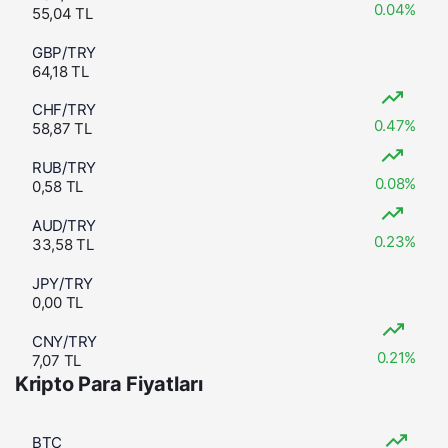
0.04%
55,04 TL
GBP/TRY
64,18 TL
CHF/TRY
0.47%
58,87 TL
RUB/TRY
0.08%
0,58 TL
AUD/TRY
0.23%
33,58 TL
JPY/TRY
0,00 TL
CNY/TRY
0.21%
7,07 TL
Kripto Para Fiyatları
BTC