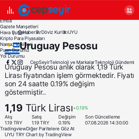
Canlı TV
Covid 19
Döviz Kurları
Emtia
Gazete Manşetleri
Haberler
Döviz Kurları
UYU
Hava Durumu
Kripto Para Piyasaları
Uruguay Pesosu
Namaz Vakitleri
Puan Durumu
Yol Durumu
CepSeyir
Teknoloji ve Markalar
Teknoloji Gündemi
Uruguay Pesosu anlık olarak 1,19 Türk
Lirası fiyatından işlem görmektedir. Fiyatı
son 24 saatte 0.19% değişim
göstermiştir..
1,19
Türk Lirası
+0.19%
Alış
Satış
Değişim
Son Güncelleme
1.19
TRY
1.19
TRY
0.19
%
07.08.2026 14:30:00
Tradingview
Diğer Paritelere Göz At
UYU TRY Chart
by TradingView