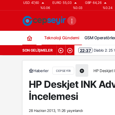
USD
47,60
EURO
55,03
GBP
64,26
%0.06
%0.03
%0.24
Teknoloji Gündemi
GSM Operatörler
SON GELIŞMELER
22:37
Diablo 2: 25 
Haberler
HP Deskjet I
CEPSEYIR
HP Deskjet INK Adv
İncelemesi
28 Haziran 2013, 11:26
yayınlandı