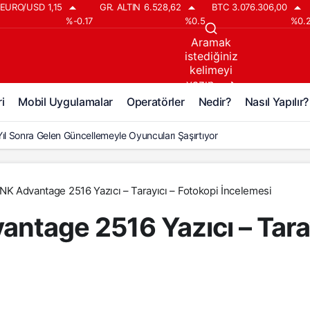
EURO/USD
1,15
GR. ALTIN
6.528,62
BTC
3.076.306,00
%-0.17
%0.5
%0.
Aramak
istediğiniz
kelimeyi
yazın..
i
Mobil Uygulamalar
Operatörler
Nedir?
Nasıl Yapılır?
Yıl Sonra Gelen Güncellemeyle Oyuncuları Şaşırtıyor
NK Advantage 2516 Yazıcı – Tarayıcı – Fotokopi İncelemesi
antage 2516 Yazıcı – Taray