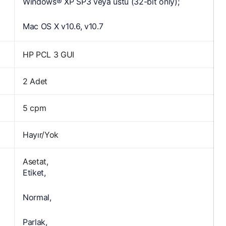
Windows® XP SP3 veya üstü (32-bit only);
Mac OS X v10.6, v10.7
HP PCL 3 GUI
2 Adet
5 cpm
Hayır/Yok
Asetat,
Etiket,
Normal,
Parlak,