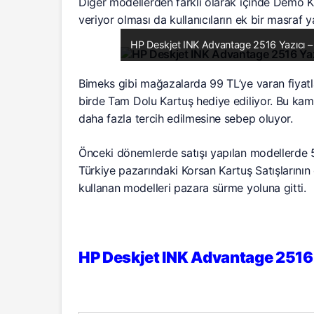
Diğer modellerden farklı olarak içinde Demo Ka
veriyor olması da kullanıcıların ek bir masraf
HP Deskjet INK Advantage 2516 Yazıcı – 
Bimeks gibi mağazalarda 99 TL’ye varan fiyatla
birde Tam Dolu Kartuş hediye ediliyor. Bu k
daha fazla tercih edilmesine sebep oluyor.
Önceki dönemlerde satışı yapılan modellerde 5
Türkiye pazarındaki Korsan Kartuş Satışlarını
kullanan modelleri pazara sürme yoluna gitti.
HP Deskjet INK Advantage 2516 