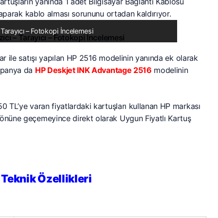
rtuşların yanında 1 adet Bilgisayar Bağlantı Kablosu
 yaparak kablo alması sorununu ortadan kaldırıyor.
Tarayıcı – Fotokopi İncelemesi
r ile satışı yapılan HP 2516 modelinin yanında ek olarak
ampanya da
HP Deskjet INK Advantage 2516
modelinin
0 TL’ye varan fiyatlardaki kartuşları kullanan HP markası
n önüne geçemeyince direkt olarak Uygun Fiyatlı Kartuş
Teknik Özellikleri