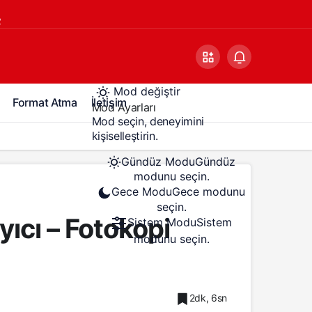
2
Mod değiştir
Format Atma
İletişim
Mod Ayarları
Mod seçin, deneyimini
kişiselleştirin.
Gündüz Modu
Gündüz
modunu seçin.
Gece Modu
Gece modunu
seçin.
ıcı – Fotokopi
Sistem Modu
Sistem
modunu seçin.
2dk, 6sn