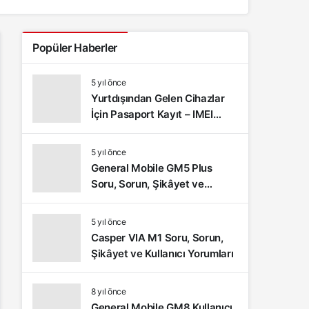
Popüler Haberler
5 yıl önce
Yurtdışından Gelen Cihazlar
İçin Pasaport Kayıt – IMEI
Kayıt İşlemleri ve Sıkça
Sorulan Sorular
5 yıl önce
General Mobile GM5 Plus
Soru, Sorun, Şikâyet ve
Kullanıcı Yorumları
5 yıl önce
Casper VIA M1 Soru, Sorun,
Şikâyet ve Kullanıcı Yorumları
8 yıl önce
General Mobile GM8 Kullanıcı