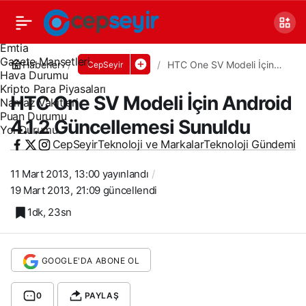
Canlı TV
Covid 19
Döviz Kurları
Emtia
Gazete Manşetleri
Haberler
HTC One SV Modeli İçin
CepSeyir
Hava Durumu
Android 4.1.2 Güncellemesi
Sunuldu
Kripto Para Piyasaları
HTC One SV Modeli İçin Android
Namaz Vakitleri
Puan Durumu
4.1.2 Güncellemesi Sunuldu
Yol Durumu
CepSeyir
Teknoloji ve Markalar
Teknoloji Gündemi
11 Mart 2013, 13:00
yayınlandı
19 Mart 2013, 21:09
güncellendi
1dk, 23sn
GOOGLE'DA ABONE OL
0
PAYLAŞ