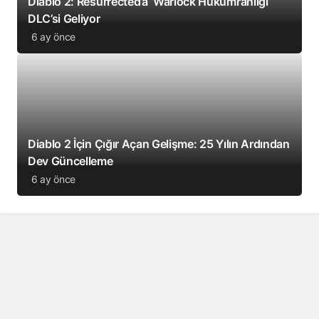
Diablo 2: Resurrected’a ‘Warlock Hükümranlığı’
DLC’si Geliyor
6 ay önce
Diablo 2 İçin Çığır Açan Gelişme: 25 Yılın Ardından
Dev Güncelleme
6 ay önce