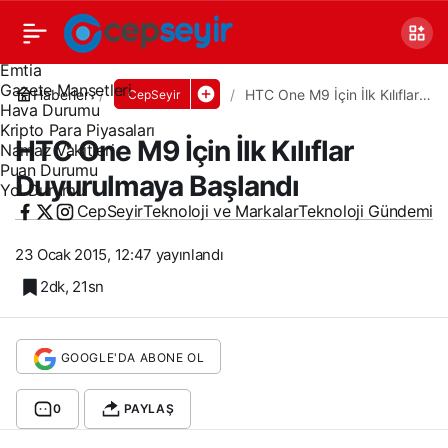
Canlı TV
Covid 19
Döviz Kurları
Emtia
Gazete Manşetleri
Haberler
HTC One M9 İçin İlk Kılıflar
CepSeyir
Hava Durumu
Duyurulmaya Başlandı
Kripto Para Piyasaları
HTC One M9 İçin İlk Kılıflar
Namaz Vakitleri
Puan Durumu
Duyurulmaya Başlandı
Yol Durumu
CepSeyir
Teknoloji ve Markalar
Teknoloji Gündemi
23 Ocak 2015, 12:47
yayınlandı
2dk, 21sn
GOOGLE'DA ABONE OL
0
PAYLAŞ