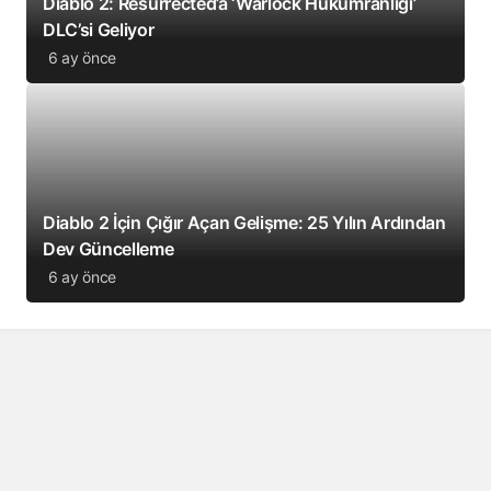
Diablo 2: Resurrected’a ‘Warlock Hükümranlığı’
DLC’si Geliyor
6 ay önce
Diablo 2 İçin Çığır Açan Gelişme: 25 Yılın Ardından
Dev Güncelleme
6 ay önce