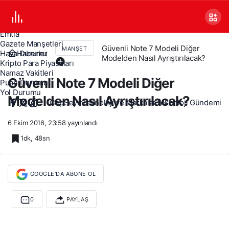
Canlı TV
Covid 19
Döviz Kurları
Emtia
Gazete Manşetleri
Güvenli Note 7 Modeli Diğer
MANŞET
Haberler
Hava Durumu
Modelden Nasıl Ayrıştırılacak?
Kripto Para Piyasaları
Namaz Vakitleri
Güvenli Note 7 Modeli Diğer
Puan Durumu
Yol Durumu
Modelden Nasıl Ayrıştırılacak?
CepSeyir
Teknoloji ve Markalar
Teknoloji Gündemi
6 Ekim 2016, 23:58
yayınlandı
1dk, 48sn
GOOGLE'DA ABONE OL
0
PAYLAŞ