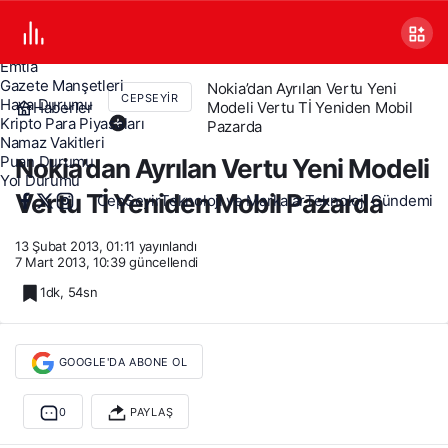
Canlı TV
Covid 19
Döviz Kurları
Emtia
Gazete Manşetleri
Nokia’dan Ayrılan Vertu Yeni
CEPSEYIR
Hava Durumu
Haberler
Modeli Vertu Tİ Yeniden Mobil
Kripto Para Piyasaları
Pazarda
Namaz Vakitleri
Puan Durumu
Nokia’dan Ayrılan Vertu Yeni Modeli
Yol Durumu
Vertu Tİ Yeniden Mobil Pazarda
CepSeyir
Teknoloji ve Markalar
Teknoloji Gündemi
13 Şubat 2013, 01:11
yayınlandı
7 Mart 2013, 10:39
güncellendi
1dk, 54sn
GOOGLE'DA ABONE OL
0
PAYLAŞ