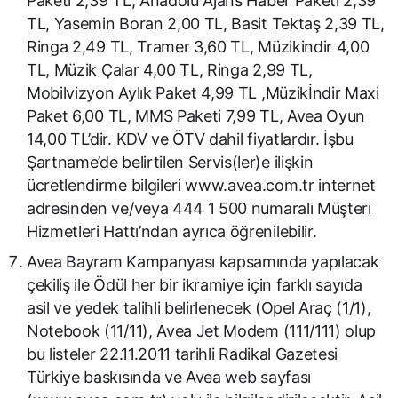
Paketi 2,39 TL, Anadolu Ajans Haber Paketi 2,39
TL, Yasemin Boran 2,00 TL, Basit Tektaş 2,39 TL,
Ringa 2,49 TL, Tramer 3,60 TL, Müzikindir 4,00
TL, Müzik Çalar 4,00 TL, Ringa 2,99 TL,
Mobilvizyon Aylık Paket 4,99 TL ,Müzikİndir Maxi
Paket 6,00 TL, MMS Paketi 7,99 TL, Avea Oyun
14,00 TL’dir. KDV ve ÖTV dahil fiyatlardır. İşbu
Şartname’de belirtilen Servis(ler)e ilişkin
ücretlendirme bilgileri www.avea.com.tr internet
adresinden ve/veya 444 1 500 numaralı Müşteri
Hizmetleri Hattı’ndan ayrıca öğrenilebilir.
Avea Bayram Kampanyası kapsamında yapılacak
çekiliş ile Ödül her bir ikramiye için farklı sayıda
asil ve yedek talihli belirlenecek (Opel Araç (1/1),
Notebook (11/11), Avea Jet Modem (111/111) olup
bu listeler 22.11.2011 tarihli Radikal Gazetesi
Türkiye baskısında ve Avea web sayfası