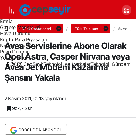
Canlı TV
Covid 19
Döviz Kurları
Emtia
Gazete Manşetleri
Avea
GSM Operatörleri
Türk Telekom
Hava Durumu
Servisler
Abone
Kripto Para Piyasaları
Avea Servislerine Abone Olarak
Olarak
Namaz Vakitleri
Opel
Puan Durumu
Opel Astra, Casper Nirvana veya
Astra,
Yol Durumu
Casper
CepSeyir
Teknoloji ve Markalar
Teknoloji Gündemi
Avea Jet Modem Kazanma
Nirvana
veya
Avea
Şansını Yakala
Jet
Modem
Kazanm
Şansını
2 Kasım 2011, 01:13
yayınlandı
Yakala
9dk, 42sn
GOOGLE'DA ABONE OL