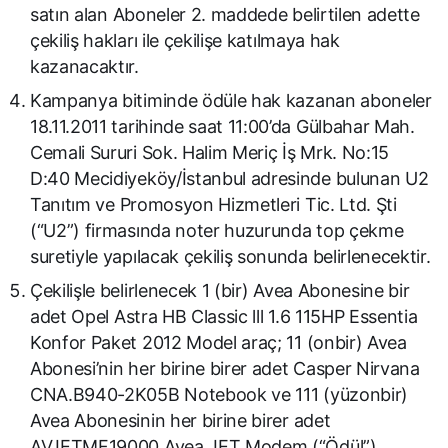
satın alan Aboneler 2. maddede belirtilen adette
çekiliş hakları ile çekilişe katılmaya hak
kazanacaktır.
Kampanya bitiminde ödüle hak kazanan aboneler
18.11.2011 tarihinde saat 11:00’da Gülbahar Mah.
Cemali Sururi Sok. Halim Meriç İş Mrk. No:15
D:40 Mecidiyeköy/İstanbul adresinde bulunan U2
Tanıtım ve Promosyon Hizmetleri Tic. Ltd. Şti
(“U2”) firmasında noter huzurunda top çekme
suretiyle yapılacak çekiliş sonunda belirlenecektir.
Çekilişle belirlenecek 1 (bir) Avea Abonesine bir
adet Opel Astra HB Classic lll 1.6 115HP Essentia
Konfor Paket 2012 Model araç; 11 (onbir) Avea
Abonesi’nin her birine birer adet Casper Nirvana
CNA.B940-2K05B Notebook ve 111 (yüzonbir)
Avea Abonesinin her birine birer adet
AVJETMF19000 Avea JET Modem (“Ödül”)