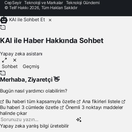
CepSeyir
Teknoloji ve Markalar
Teknoloji Gündemi
© Telif Hakkı 2026, Tüm Hakları Saklıdır
KAI ile Sohbet Et
KAI ile Haber Hakkında Sohbet
Yapay zeka asistanı
Sohbet
Geçmiş
Merhaba,
Ziyaretçi
👋
Bugün nasıl yardımcı olabilirim?
Bu haberi tüm kapsamıyla özetle
Ana fikirleri listele
Bu haberi 3 cümlede özetle
Önemli 3 noktayı maddeler
halinde çıkar
Yapay zeka yanlış bilgi üretebilir