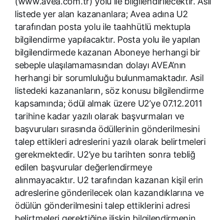
(www.avea.com.tr) yolu ile bilgilendirilecektir. Asil
listede yer alan kazananlara; Avea adına U2
tarafından posta yolu ile taahhütlü mektupla
bilgilendirme yapılacaktır. Posta yolu ile yapılan
bilgilendirmede kazanan Aboneye herhangi bir
sebeple ulaşılamamasından dolayı AVEA’nın
herhangi bir sorumluluğu bulunmamaktadır. Asil
listedeki kazananların, söz konusu bilgilendirme
kapsamında; ödül almak üzere U2’ye 07.12.2011
tarihine kadar yazılı olarak başvurmaları ve
başvuruları sırasında ödüllerinin gönderilmesini
talep ettikleri adreslerini yazılı olarak belirtmeleri
gerekmektedir. U2’ye bu tarihten sonra tebliğ
edilen başvurular değerlendirmeye
alınmayacaktır. U2 tarafından kazanan kişil erin
adreslerine gönderilecek olan kazandıklarına ve
ödülün gönderilmesini talep ettiklerini adresi
belirtmeleri gerektiğine ilişkin bilgilendirmenin