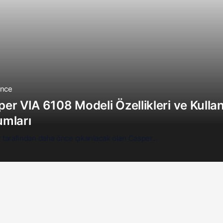
önce
er VIA 6108 Modeli Özellikleri ve Kullan
umları
tarafından daha önce çıkarılacak olan Casper...