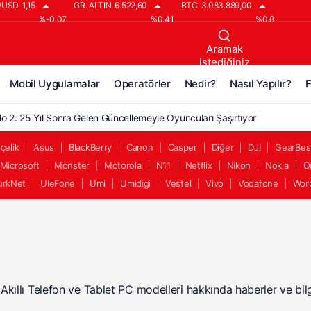
/USD
1,15
GR. ALTIN
6.522,60
BTC
3.083.889,00
%-0.07
%0.41
%0.8
Aramak
istediğiniz
kelimeyi
Mobil Uygulamalar
Operatörler
Nedir?
Nasıl Yapılır?
F
yazın..
lo 2: 25 Yıl Sonra Gelen Güncellemeyle Oyuncuları Şaşırtıyor
lo 2’ye 25 Yıl Sonra Gelen Büyük Güncelleme!
çelik
Asus
BlackBerry
Canon
Casper
Diğer
DJI
GearBes
Microsoft
Monster
Motorola
N11
Netflix
Nikon
Nokia
O
lo 2: Reign of the Warlock, 25 Yıl Sonra Geldi!
urkNet
UleFone
Umi
Umidigi
Vestel
Vivo
Vodafone
Wor
o 2 İçin Çeyrek Asırlık Bekleyiş Bitti: Büyük Güncelleme Geldi
lo 2: Resurrected’a ‘Warlock Hükümranlığı’ DLC’si Geliyor
n Akıllı Telefon ve Tablet PC modelleri hakkında haberler ve bilg