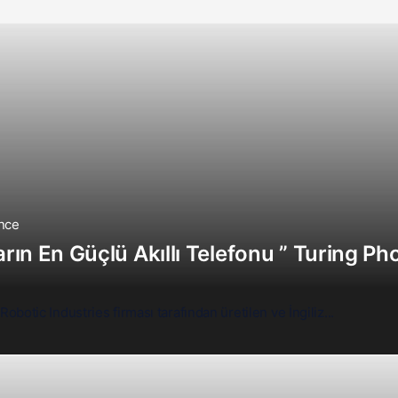
önce
rın En Güçlü Akıllı Telefonu ” Turing Ph
Robotic Industries firması tarafından üretilen ve İngiliz...