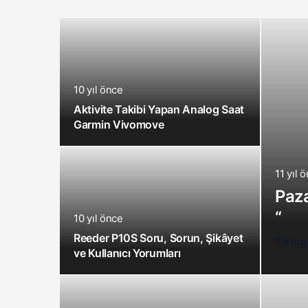
10 yıl önce
Aktivite Takibi Yapan Analog Saat
Garmin Vivomove
11 yıl 
Paza
“
10 yıl önce
Reeder P10S Soru, Sorun, Şikâyet
Turing 
ve Kullanıcı Yorumları