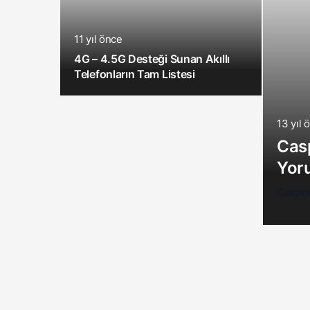
11 yıl önce
4G – 4.5G Desteği Sunan Akıllı
Telefonların Tam Listesi
13 yıl 
Casp
Yor
Casper 