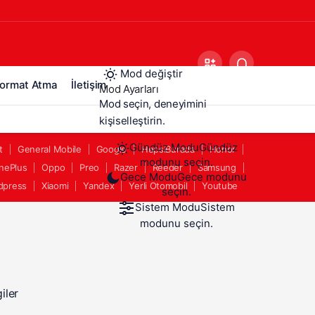
Mod değiştir
ormat Atma
İletişim
Mod Ayarları
Mod seçin, deneyimini
kişiselleştirin.
Gündüz Modu
Gündüz
t
General Mobile
Google
HepsiBurada
Honor
modunu seçin.
nePlus
Oppo
Preo
Razer
Reeder
Samsung
Gece Modu
Gece modunu
dpress
Xiaomi
Yandex
Yerli Otomobil
Youtube
seçin.
Sistem Modu
Sistem
modunu seçin.
iler